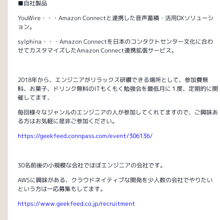
■自社製品
YouWire・・・Amazon Connectと連携した音声蓄積・活用DXソリューシ
ョン。
sylphina・・・Amazon Connectを日本のコンタクトセンター文化に合わ
せてカスタマイズしたAmazon Connect連携拡張サービス。
2018年から、エンジニアがリラックス研鑽できる場所として、参加費無
料、お菓子、ドリンク無料のITもくもく勉強会を最低月に１度、定期的に開
催してます、
毎回様々なジャンルのエンジニアの人が参加してくれてますので、ご興味あ
る方はお気軽に是非ご参加ください。
https://geekfeed.connpass.com/event/306136/
30名前後の小規模な会社でほぼエンジニアの会社です。
AWSに興味がある、クラウドネイティブな開発を少人数の会社でやりたい
という方は一応募集もしてます。
https://www.geekfeed.co.jp/recruitment