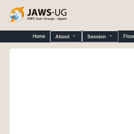
Home
Floo
About
Session