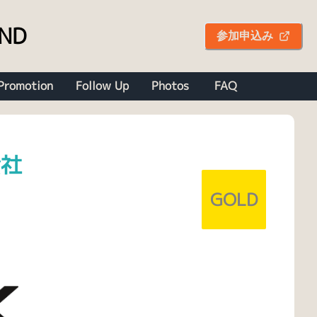
OND
参加申込み
Promotion
Follow Up
Photos
FAQ
会社
GOLD