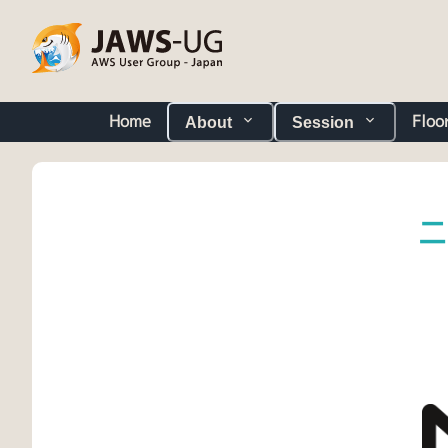
Home
Floo
About
Session
ニ